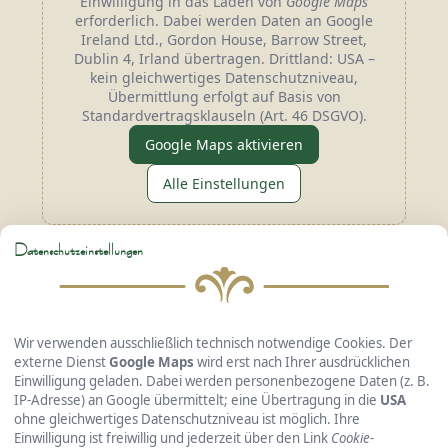
Einwilligung in das Laden von
Google Maps
erforderlich. Dabei werden Daten an Google
Ireland Ltd., Gordon House, Barrow Street,
Dublin 4, Irland übertragen. Drittland: USA –
kein gleichwertiges Datenschutzniveau,
Übermittlung erfolgt auf Basis von
Standardvertragsklauseln (Art. 46 DSGVO).
Google Maps aktivieren
Alle Einstellungen
Datenschutzeinstellungen
Hotel Gasthof Kreuzhuber
GmbH & Co. KG
Wir verwenden ausschließlich technisch notwendige Cookies. Der
externe Dienst
Google Maps
wird erst nach Ihrer ausdrücklichen
Einwilligung geladen. Dabei werden personenbezogene Daten (z. B.
IP-Adresse) an Google übermittelt; eine Übertragung in die
USA
Passauer Straße 36 • 94127 Neuburg a. Inn
ohne gleichwertiges Datenschutzniveau ist möglich. Ihre
Telefon: +49 8507 240 • Fax: +49 8507 415
Einwilligung ist freiwillig und jederzeit über den Link
Cookie-