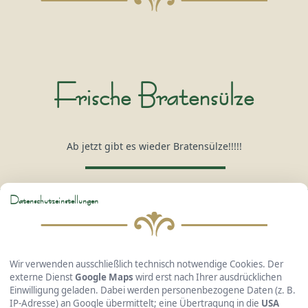
Frische Bratensülze
Ab jetzt gibt es wieder Bratensülze!!!!!
Datenschutzeinstellungen
Hotel Gasthof Kreuzhuber
GmbH & Co. KG
Wir verwenden ausschließlich technisch notwendige Cookies. Der
externe Dienst
Google Maps
wird erst nach Ihrer ausdrücklichen
Einwilligung geladen. Dabei werden personenbezogene Daten (z. B.
IP-Adresse) an Google übermittelt; eine Übertragung in die
USA