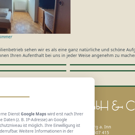
zimmer
ilienbetrieb sehen wir es als eine ganz natürliche und schöne Auf
hnen Ihren Aufenthalt bei uns in jeder Weise angenehm zu mache
 Gasthof Kreuzhuber GmbH & 
erne Dienst
Google Maps
wird erst nach Ihrer
 Daten (z. B. IP-Adresse) an Google
utzniveau ist möglich. Ihre Einwilligung ist
Passauer Straße 36 • 94127 Neuburg a. Inn
derrufbar. Weitere Informationen in der
Telefon: +49 8507 240 • Fax: +49 8507 415