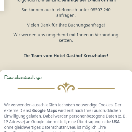
Sie können auch telefonisch unter 08507 240
anfragen.
Vielen Dank für Ihre Buchungsanfrage!
Wir werden uns umgehend mit Ihnen in Verbindung
setzen.
Ihr Team vom Hotel-Gasthof Kreuzhuber!
Datenschutzeinstellungen
Hotel Gasthof Kreuzhuber
GmbH & Co. KG
Wir verwenden ausschließlich technisch notwendige Cookies. Der
externe Dienst
Google Maps
wird erst nach Ihrer ausdrücklichen
Einwilligung geladen. Dabei werden personenbezogene Daten (z. B.
IP-Adresse) an Google übermittelt; eine Übertragung in die
USA
Passauer Straße 36 • 94127 Neuburg a. Inn
ohne gleichwertiges Datenschutzniveau ist möglich. Ihre