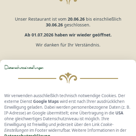
Unser Restaurant ist vom
20.06.26
bis einschließlich
30.06.26
geschlossen.
Ab 01.07.2026 haben wir wieder geöffnet.
Wir danken für Ihr Verständnis.
Datenschutzeinstellungen
Hotel Gasthof Kreuzhuber
GmbH & Co. KG
Wir verwenden ausschließlich technisch notwendige Cookies. Der
externe Dienst
Google Maps
wird erst nach Ihrer ausdrücklichen
Einwilligung geladen. Dabei werden personenbezogene Daten (z. B.
IP-Adresse) an Google übermittelt; eine Übertragung in die
USA
Passauer Straße 36 • 94127 Neuburg a. Inn
ohne gleichwertiges Datenschutzniveau ist möglich. Ihre
Telefon: +49 8507 240 • Fax: +49 8507 415
Einwilligung ist freiwillig und jederzeit über den Link
Cookie-
E-Mail:
info@hotel-kreuzhuber.de
Einstellungen
im Footer widerrufbar. Weitere Informationen in der